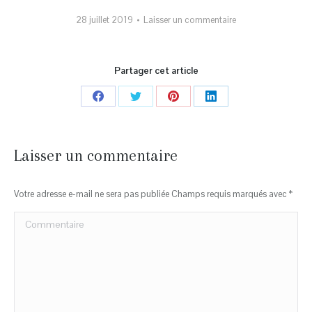
28 juillet 2019
Laisser un commentaire
Partager cet article
Partager
Partager
Partager
Partager
sur
sur
sur
sur
Facebook
Twitter
Pinterest
LinkedIn
Laisser un commentaire
Votre adresse e-mail ne sera pas publiée Champs requis marqués avec
*
Commentaire