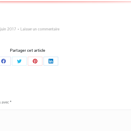
 juin 2017
Laisser un commentaire
Partager cet article
Partager
Partager
Partager
Partager
sur
sur
sur
sur
Facebook
Twitter
Pinterest
LinkedIn
s avec
*