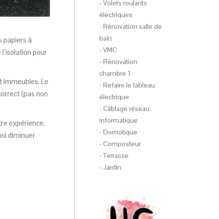
- Volets roulants
électriques
- Rénovation salle de
bain
s papiers à
- VMC
’isolation pour
- Rénovation
chambre 1
et immeubles. Le
- Refaire le tableau
 correct (pas non
électrique
- Câblage réseau
informatique
otre expérience,
- Domotique
si diminuer
- Composteur
- Terrasse
- Jardin