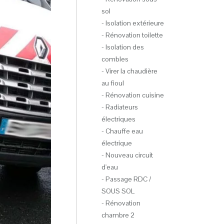
sol
- Isolation extérieure
- Rénovation toilette
- Isolation des
combles
- Virer la chaudière
au fioul
- Rénovation cuisine
- Radiateurs
électriques
- Chauffe eau
électrique
- Nouveau circuit
d'eau
- Passage RDC /
SOUS SOL
- Rénovation
chambre 2