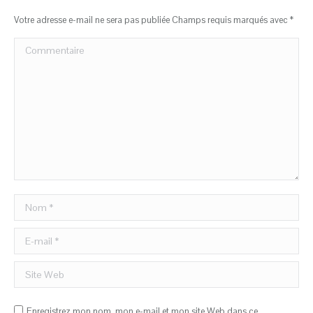
Votre adresse e-mail ne sera pas publiée Champs requis marqués avec
*
Commentaire
Nom *
E-mail *
Site Web
Enregistrez mon nom, mon e-mail et mon site Web dans ce